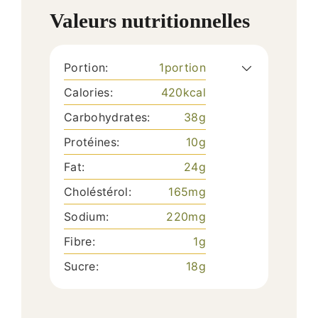
Valeurs nutritionnelles
Portion:
1
portion
Calories:
420
kcal
Carbohydrates:
38
g
Protéines:
10
g
Fat:
24
g
Choléstérol:
165
mg
Sodium:
220
mg
Fibre:
1
g
Sucre:
18
g