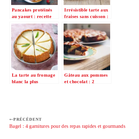
Pancakes protéinés
Irrésistible tarte aux
au yaourt : recette
fraises sans cuisson :
healthy facile pour le
5 astuces faciles pour
petit-déjeuner
un dessert frais et
léger
La tarte au fromage
Gâteau aux pommes
blanc la plus
et chocolat : 2
gourmande : 3 étapes
versions express à
simples et rapides
tester absolument
PRÉCÉDENT
Bagel : 4 garnitures pour des repas rapides et gourmands