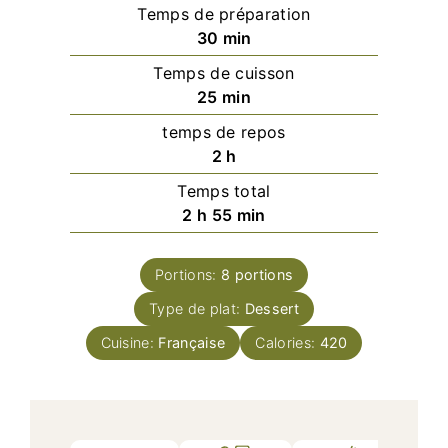
Temps de préparation
minutes
30
min
Temps de cuisson
minutes
25
min
temps de repos
heures
2
h
Temps total
heures
minutes
2
h
55
min
Portions:
8
portions
Type de plat:
Dessert
Cuisine:
Française
Calories:
420