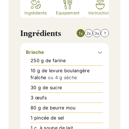
Ingrédients
Equipement
Instructions
Nutr
Ingrédients
1x
2x
3x
?
Brioche
250
g
de farine
10
g
de levure boulangère
fraîche
ou 4 g sèche
30
g
de sucre
3
œufs
80
g
de beurre mou
1
pincée de sel
1
c. à soupe
de lait