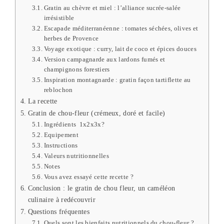
Gratin au chèvre et miel : l’alliance sucrée-salée
irrésistible
Escapade méditerranéenne : tomates séchées, olives et
herbes de Provence
Voyage exotique : curry, lait de coco et épices douces
Version campagnarde aux lardons fumés et
champignons forestiers
Inspiration montagnarde : gratin façon tartiflette au
reblochon
La recette
Gratin de chou-fleur (crémeux, doré et facile)
Ingrédients 1x2x3x?
Equipement
Instructions
Valeurs nutritionnelles
Notes
Vous avez essayé cette recette ?
Conclusion : le gratin de chou fleur, un caméléon
culinaire à redécouvrir
Questions fréquentes
Quels sont les bienfaits nutritionnels du chou-fleur ?