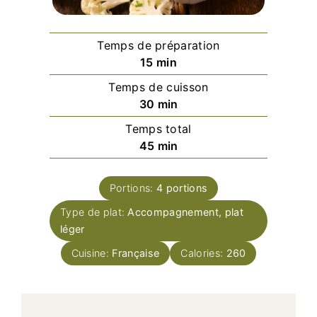
Temps de préparation
minutes
15
min
Temps de cuisson
minutes
30
min
Temps total
minutes
45
min
Portions:
4
portions
Type de plat:
Accompagnement, plat
léger
Cuisine:
Française
Calories:
260