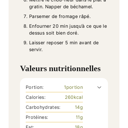
gratin. Napper de béchamel.
Parsemer de fromage râpé.
Enfourner 20 min jusqu’à ce que le
dessus soit bien doré.
Laisser reposer 5 min avant de
servir.
Valeurs nutritionnelles
Portion:
1
portion
Calories:
260
kcal
Carbohydrates:
14
g
Protéines:
11
g
Fat:
18
g