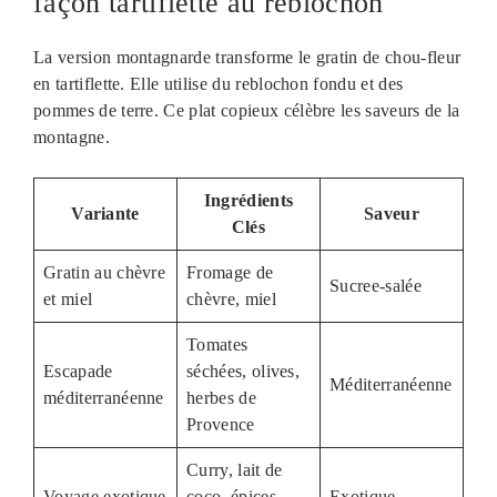
façon tartiflette au reblochon
La version montagnarde transforme le gratin de chou-fleur
en tartiflette. Elle utilise du reblochon fondu et des
pommes de terre. Ce plat copieux célèbre les saveurs de la
montagne.
Ingrédients
Variante
Saveur
Clés
Gratin au chèvre
Fromage de
Sucree-salée
et miel
chèvre, miel
Tomates
Escapade
séchées, olives,
Méditerranéenne
méditerranéenne
herbes de
Provence
Curry, lait de
Voyage exotique
coco, épices
Exotique