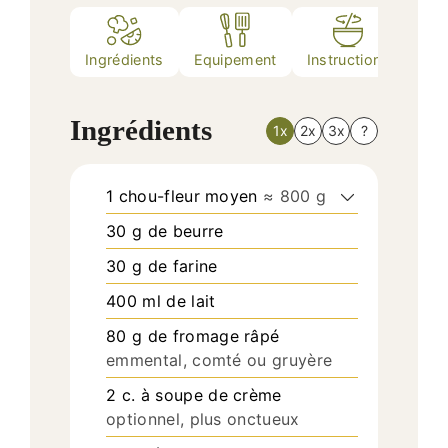
Ingrédients
Equipement
Instructions
Nutr
Ingrédients
1x
2x
3x
?
1
chou-fleur moyen
≈ 800 g
30
g
de beurre
30
g
de farine
400
ml
de lait
80
g
de fromage râpé
emmental, comté ou gruyère
2
c. à soupe
de crème
optionnel, plus onctueux