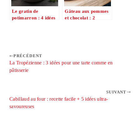
Le gratin de
Gâteau aux pommes
potimarron : 4 idées
et chocolat : 2
gourmandes pour un
versions express à
dîner rapide et
tester absolument
réconfortant
PRÉCÉDENT
La Tropézienne : 3 idées pour une tarte comme en
pâtisserie
SUIVANT
Cabillaud au four : recette facile + 5 idées ultra-
savoureuses