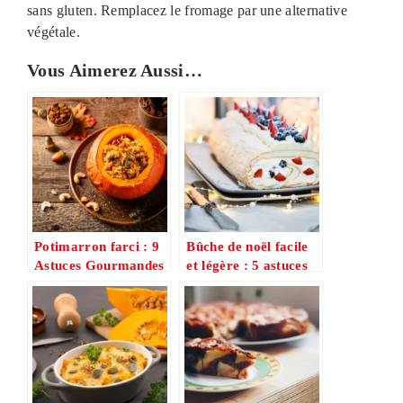
sans gluten. Remplacez le fromage par une alternative
végétale.
Vous Aimerez Aussi…
Potimarron farci : 9
Bûche de noël facile
Astuces Gourmandes
et légère : 5 astuces
pour un Plat
magiques pour un
Incroyablement
dessert de fête tout en
Fondant
légèreté