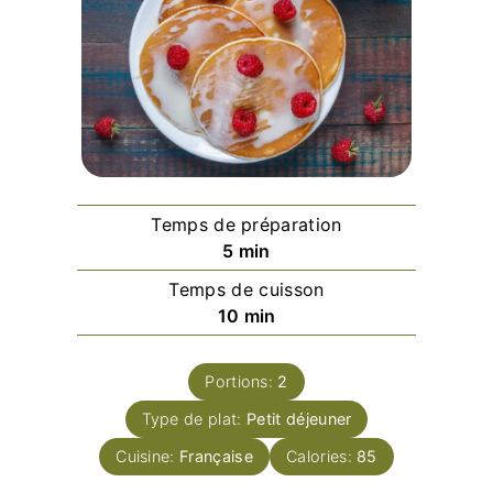
Temps de préparation
minutes
5
min
Temps de cuisson
minutes
10
min
Portions:
2
Type de plat:
Petit déjeuner
Cuisine:
Française
Calories:
85