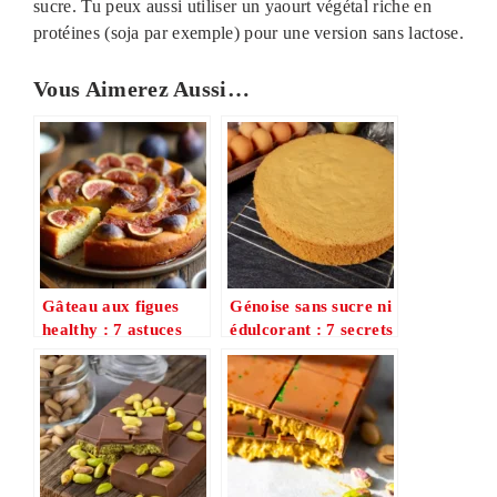
sucre. Tu peux aussi utiliser un yaourt végétal riche en
protéines (soja par exemple) pour une version sans lactose.
Vous Aimerez Aussi…
Gâteau aux figues
Génoise sans sucre ni
healthy : 7 astuces
édulcorant : 7 secrets
irrésistibles pour un
pour une version
dessert ultra-
healthy irrésistible
moelleux