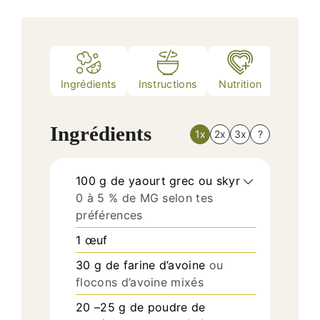
Ingrédients
Instructions
Nutrition
Notes
Ingrédients
1x
2x
3x
?
100
g
de yaourt grec ou skyr
0 à 5 % de MG selon tes
préférences
1
œuf
30
g
de farine d’avoine
ou
flocons d’avoine mixés
20
–25 g de poudre de