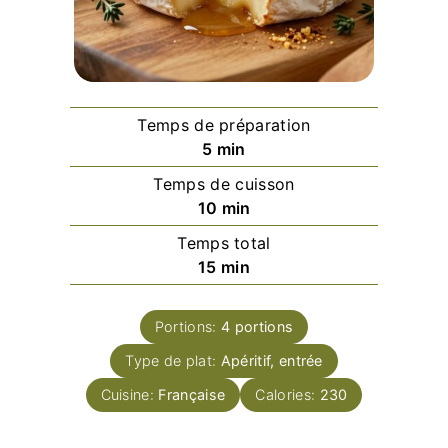
Temps de préparation
minutes
5
min
Temps de cuisson
minutes
10
min
Temps total
minutes
15
min
Portions:
4
portions
Type de plat:
Apéritif, entrée
Cuisine:
Française
Calories:
230