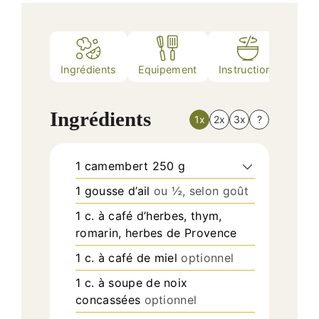
Ingrédients
Equipement
Instructions
Nutr
Ingrédients
1x
2x
3x
?
1
camembert 250 g
1
gousse
d’ail
ou ½, selon goût
1
c. à café
d’herbes, thym,
romarin, herbes de Provence
1
c. à café
de miel
optionnel
1
c. à soupe
de noix
concassées
optionnel