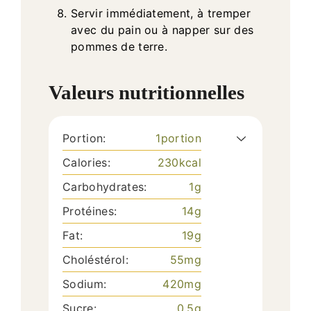
Servir immédiatement, à tremper
avec du pain ou à napper sur des
pommes de terre.
Valeurs nutritionnelles
Portion:
1
portion
Calories:
230
kcal
Carbohydrates:
1
g
Protéines:
14
g
Fat:
19
g
Choléstérol:
55
mg
Sodium:
420
mg
Sucre:
0.5
g