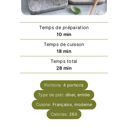
Temps de préparation
minutes
10
min
Temps de cuisson
minutes
18
min
Temps total
minutes
28
min
Portions:
4
portions
Type de plat:
dîner, entrée
Cuisine:
Française, moderne
Calories:
260