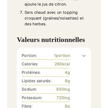
ajoute le jus de citron.
Sers chaud avec un topping
croquant (graines/noisettes) et
des herbes.
Valeurs nutritionnelles
Portion:
1
portion
Calories:
260
kcal
Protéines:
4
g
Lipides saturés:
9
g
Sodium:
650
mg
Potassium:
720
mg
Fibre:
6
g