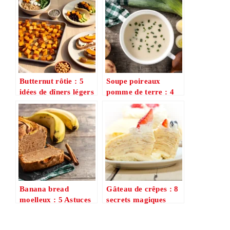
Butternut rôtie : 5
Soupe poireaux
idées de dîners légers
pomme de terre : 4
en 30 minutes
variantes
gourmandes pour
cette recette facile et
réconfortante
Banana bread
Gâteau de crêpes : 8
moelleux : 5 Astuces
secrets magiques
Infaillibles.
pour un résultat
bluffant à la maison