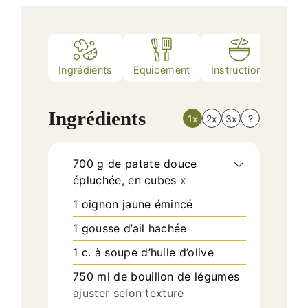
Ingrédients
Equipement
Instructions
Nutr
Ingrédients
1x
2x
3x
?
700
g
de patate douce
épluchée, en cubes
x
1
oignon jaune émincé
1
gousse
d’ail hachée
1
c. à soupe
d’huile d’olive
750
ml
de bouillon de légumes
ajuster selon texture