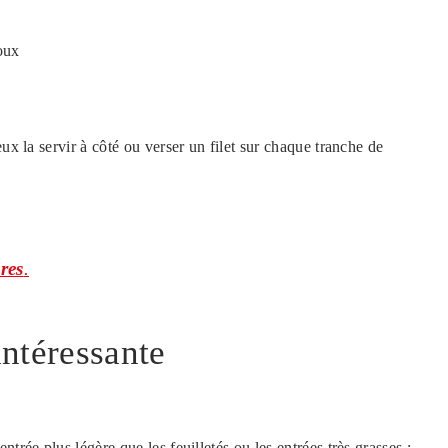
doux
ux la servir à côté ou verser un filet sur chaque tranche de
ères
.
intéressante
trée plus légère que les feuilletés ou les entrées très grasses :