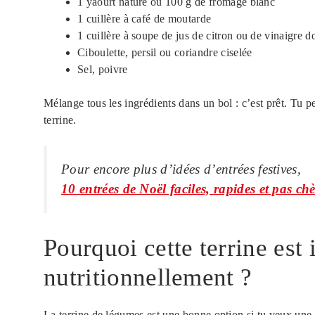
1 yaourt nature ou 100 g de fromage blanc
1 cuillère à café de moutarde
1 cuillère à soupe de jus de citron ou de vinaigre 
Ciboulette, persil ou coriandre ciselée
Sel, poivre
Mélange tous les ingrédients dans un bol : c’est prêt. Tu pe
terrine.
Pour encore plus d’idées d’entrées festives,
10 entrées de Noël faciles, rapides et pas ch
Pourquoi cette terrine est 
nutritionnellement ?
La terrine de légumes est une bonne option si tu veux une en