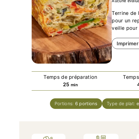
Aucune évalua
Terrine de 
pour un rep
veille pou
Imprimer 
Temps de préparation
Temps
minutes
25
min
Portions:
6
portions
Type de plat:
e