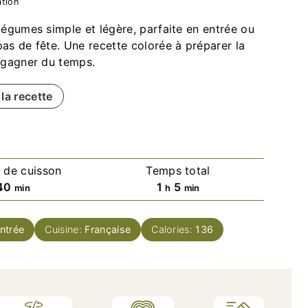
tion
légumes simple et légère, parfaite en entrée ou
as de fête. Une recette colorée à préparer la
r gagner du temps.
la recette
 de cuisson
Temps total
minutes
heure
minutes
40
1
5
min
h
min
ntrée
Cuisine:
Française
Calories:
136