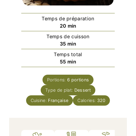
Temps de préparation
minutes
20
min
Temps de cuisson
minutes
35
min
Temps total
minutes
55
min
Portions:
6
portions
Type de plat:
Dessert
Cuisine:
Française
Calories:
320