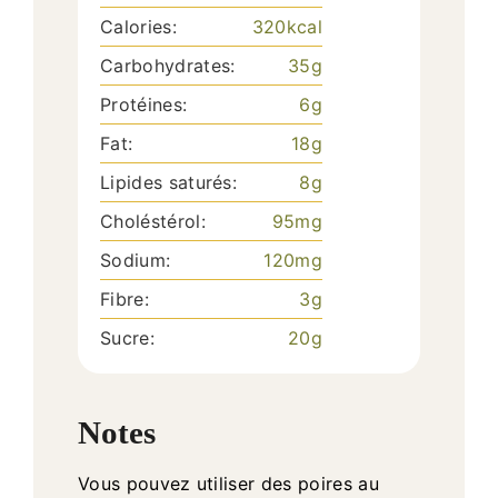
Calories:
320
kcal
Carbohydrates:
35
g
Protéines:
6
g
Fat:
18
g
Lipides saturés:
8
g
Choléstérol:
95
mg
Sodium:
120
mg
Fibre:
3
g
Sucre:
20
g
Notes
Vous pouvez utiliser des poires au