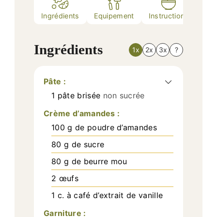
Ingrédients
Equipement
Instructions
Nutr
Ingrédients
1x
2x
3x
?
Pâte :
1
pâte brisée
non sucrée
Crème d’amandes :
100
g
de poudre d’amandes
80
g
de sucre
80
g
de beurre mou
2
œufs
1
c. à café
d’extrait de vanille
Garniture :