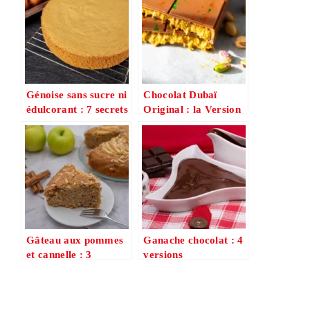
Génoise sans sucre ni
Chocolat Dubaï
édulcorant : 7 secrets
Original : la Version
pour une version
Premium en 4 Étapes
healthy irrésistible
(Rapide & Délicieuse)
Gâteau aux pommes
Ganache chocolat : 4
et cannelle : 3
versions
versions rapides pour
incontournables
un dessert bluffant