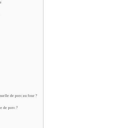
e
t
ouelle de porc au four ?
e de porc ?