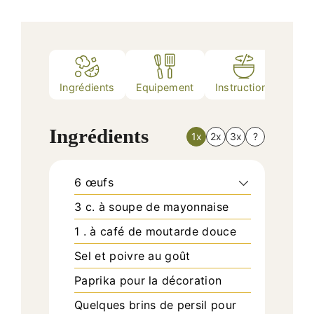
Ingrédients
Equipement
Instructions
Nutr
Ingrédients
1x
2x
3x
?
6
œufs
3
c. à soupe
de mayonnaise
1
. à café
de moutarde douce
Sel et poivre au goût
Paprika pour la décoration
Quelques brins de persil pour