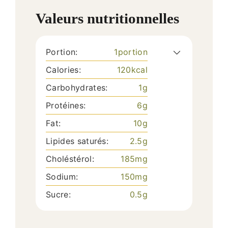
Valeurs nutritionnelles
Portion:
1
portion
Calories:
120
kcal
Carbohydrates:
1
g
Protéines:
6
g
Fat:
10
g
Lipides saturés:
2.5
g
Choléstérol:
185
mg
Sodium:
150
mg
Sucre:
0.5
g