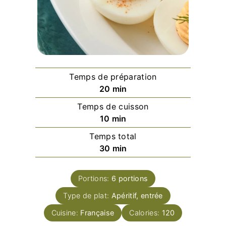
Temps de préparation
minutes
20
min
Temps de cuisson
minutes
10
min
Temps total
minutes
30
min
Portions:
6
portions
Type de plat:
Apéritif, entrée
Cuisine:
Française
Calories:
120