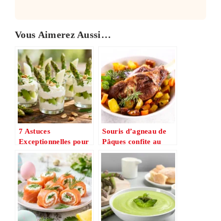
Vous Aimerez Aussi…
7 Astuces
Souris d’agneau de
Exceptionnelles pour
Pâques confite au
Sublimer Vos
four : le plat familial
Verrines d’Asperges
qui impressionne sans
au Fromage Frais
effort