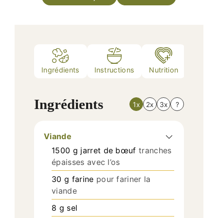
Ingrédients
Instructions
Nutrition
Notes
Ingrédients
1x
2x
3x
?
Viande
1500
g
jarret de bœuf
tranches
épaisses avec l’os
30
g
farine
pour fariner la
viande
8
g
sel