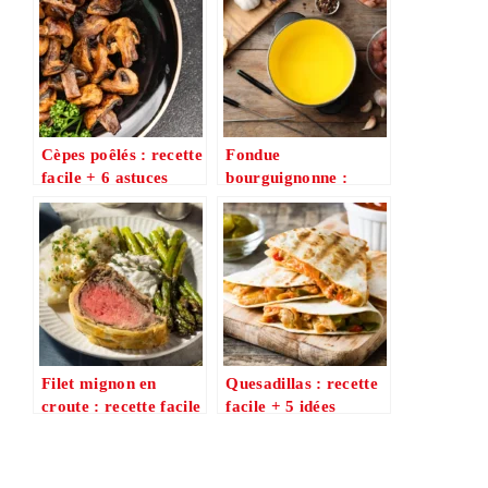
Cèpes poêlés : recette
Fondue
facile + 6 astuces
bourguignonne :
pour un goût intense
recette + 9 astuces
(viandes, sauces,
cuisson)
Filet mignon en
Quesadillas : recette
croute : recette facile
facile + 5 idées
+ 6 astuces pour une
express (poulet,
pâte croustillante
veggie, fromage)