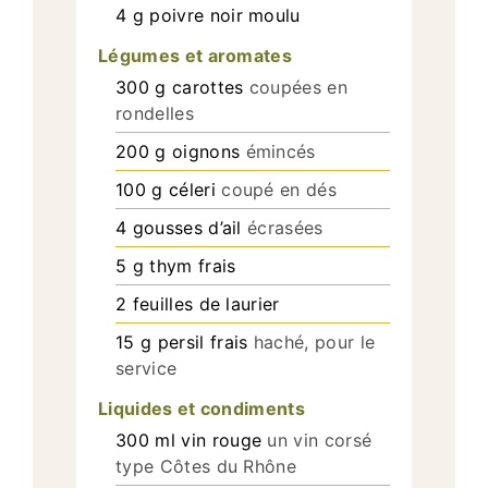
4
g
poivre noir moulu
Légumes et aromates
300
g
carottes
coupées en
rondelles
200
g
oignons
émincés
100
g
céleri
coupé en dés
4
gousses d’ail
écrasées
5
g
thym frais
2
feuilles de laurier
15
g
persil frais
haché, pour le
service
Liquides et condiments
300
ml
vin rouge
un vin corsé
type Côtes du Rhône