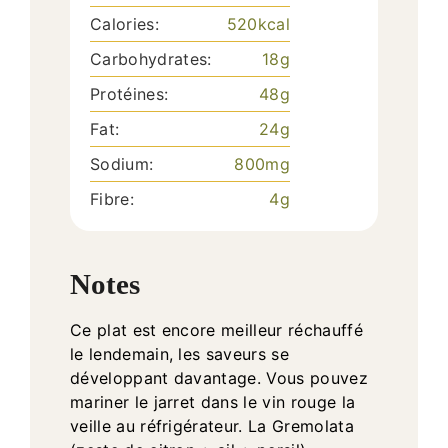
Calories:
520
kcal
Carbohydrates:
18
g
Protéines:
48
g
Fat:
24
g
Sodium:
800
mg
Fibre:
4
g
Notes
Ce plat est encore meilleur réchauffé
le lendemain, les saveurs se
développant davantage. Vous pouvez
mariner le jarret dans le vin rouge la
veille au réfrigérateur. La Gremolata