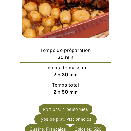
Temps de préparation
minutes
20
min
Temps de cuisson
heures
minutes
2
h
30
min
Temps total
heures
minutes
2
h
50
min
Portions:
4
personnes
Type de plat:
Plat principal
Cuisine:
Française
Calories:
520