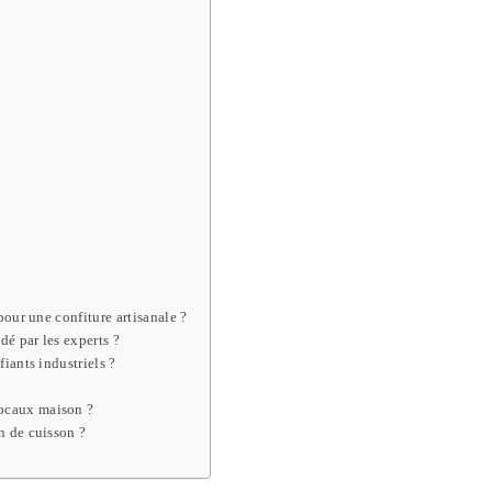
pour une confiture artisanale ?
é par les experts ?
iants industriels ?
bocaux maison ?
n de cuisson ?