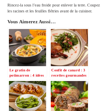
Rincez-la sous l’eau froide pour enlever la terre. Coupez
les racines et les feuilles flétries avant de la cuisiner.
Vous Aimerez Aussi…
Le gratin de
Confit de canard : 3
potimarron : 4 idées
recettes gourmandes
gourmandes pour un
et rapides pour le
dîner rapide et
sublimer
réconfortant