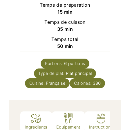
Temps de préparation
minutes
15
min
Temps de cuisson
minutes
35
min
Temps total
minutes
50
min
Portions:
6
portions
Type de plat:
Plat principal
Cuisine:
Française
Calories:
380
Ingrédients
Equipement
Instructions
Nutr