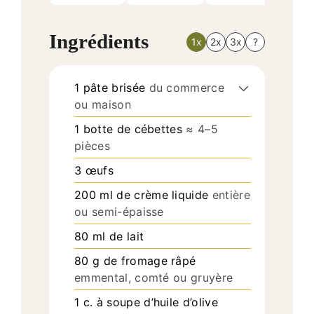
Ingrédients
1x
2x
3x
?
1
pâte brisée
du commerce
ou maison
1
botte de cébettes
≈ 4–5
pièces
3
œufs
200
ml
de crème liquide
entière
ou semi-épaisse
80
ml
de lait
80
g
de fromage râpé
emmental, comté ou gruyère
1
c.
à soupe d’huile d’olive