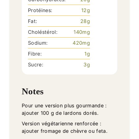
Protéines:
12
g
Fat:
28
g
Choléstérol:
140
mg
Sodium:
420
mg
Fibre:
1
g
Sucre:
3
g
Notes
Pour une version plus gourmande :
ajouter 100 g de lardons dorés.
Version végétarienne renforcée :
ajouter fromage de chèvre ou feta.