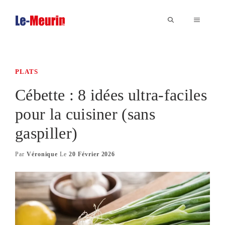
Aller
au
MENU
contenu
PLATS
Cébette : 8 idées ultra-faciles
pour la cuisiner (sans
gaspiller)
Par
Véronique
Le
20 Février 2026