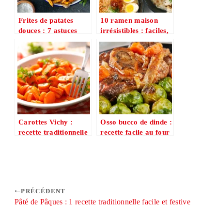
Frites de patates
10 ramen maison
douces : 7 astuces
irrésistibles : faciles,
irrésistibles pour des
rapides et meilleurs
frites croustillantes
qu’au resto
au four
Carottes Vichy :
Osso bucco de dinde :
recette traditionnelle
recette facile au four
facile + 5 secrets de
ou cocotte en 6
cuisson
étapes
PRÉCÉDENT
Pâté de Pâques : 1 recette traditionnelle facile et festive