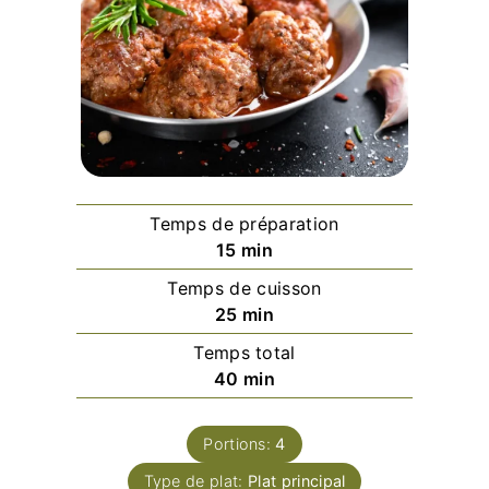
Temps de préparation
minutes
15
min
Temps de cuisson
minutes
25
min
Temps total
minutes
40
min
Portions:
4
Type de plat:
Plat principal