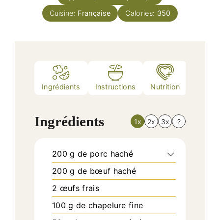
Cuisine:
Française
Calories:
350
Ingrédients
Instructions
Nutrition
Notes
Ingrédients
1x
2x
3x
?
200
g
de porc haché
200
g
de bœuf haché
2
œufs frais
100
g
de chapelure fine