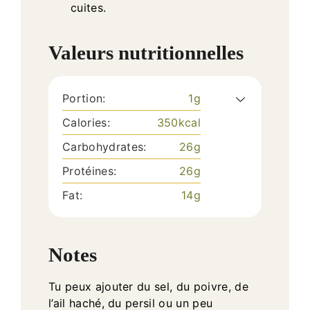
cuites.
Valeurs nutritionnelles
Portion:
1
g
Calories:
350
kcal
Carbohydrates:
26
g
Protéines:
26
g
Fat:
14
g
Notes
Tu peux ajouter du sel, du poivre, de
l’ail haché, du persil ou un peu