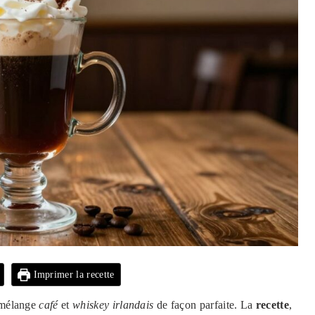
Imprimer la recette
e mélange
café
et
whiskey irlandais
de façon parfaite. La
recette
,