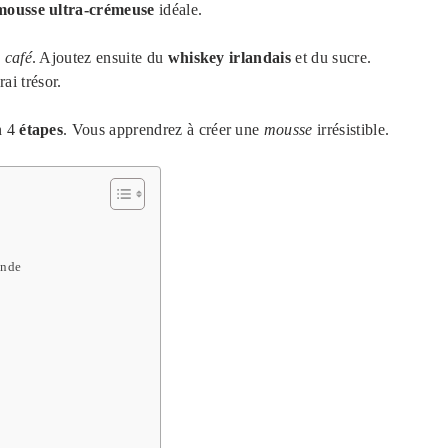
mousse ultra-crémeuse
idéale.
n
café
. Ajoutez ensuite du
whiskey irlandais
et du sucre.
ai trésor.
n 4
étapes
. Vous apprendrez à créer une
mousse
irrésistible.
onde