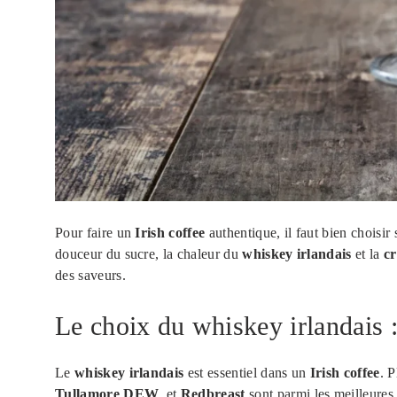
Pour faire un
Irish coffee
authentique, il faut bien choisir
douceur du sucre, la chaleur du
whiskey irlandais
et la
c
des saveurs.
Le choix du whiskey irlandais
Le
whiskey irlandais
est essentiel dans un
Irish coffee
. 
Tullamore DEW
, et
Redbreast
sont parmi les meilleures