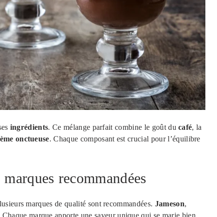
 ses
ingrédients
. Ce mélange parfait combine le goût du
café
, la
rème onctueuse
. Chaque composant est crucial pour l’équilibre
 : marques recommandées
Plusieurs marques de qualité sont recommandées.
Jameson
,
. Chaque marque apporte une saveur unique qui se marie bien