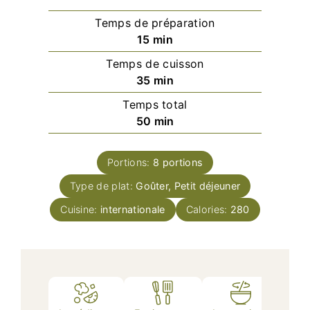
Temps de préparation
minutes
15
min
Temps de cuisson
minutes
35
min
Temps total
minutes
50
min
Portions:
8
portions
Type de plat:
Goûter, Petit déjeuner
Cuisine:
internationale
Calories:
280