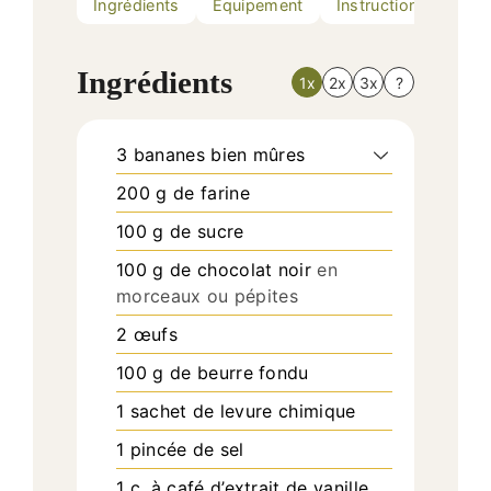
Ingrédients
Equipement
Instructions
Nutr
Ingrédients
1x
2x
3x
?
3
bananes bien mûres
200
g
de farine
100
g
de sucre
100
g
de chocolat noir
en
morceaux ou pépites
2
œufs
100
g
de beurre fondu
1
sachet de levure chimique
1
pincée de sel
1
c. à café
d’extrait de vanille