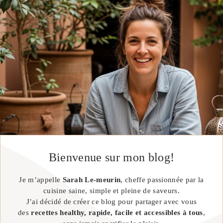
Bienvenue sur mon blog!
Je m’appelle
Sarah Le-meurin
, cheffe passionnée par la
cuisine saine, simple et pleine de saveurs.
J’ai décidé de créer ce blog pour partager avec vous
des
recettes healthy, rapide, facile et accessibles à tous
,