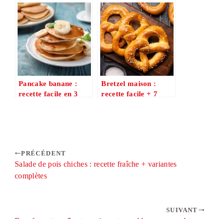
facile en 5 étapes
faciles pour
l’automne/hiver
Pancake banane :
Bretzel maison :
recette facile en 3
recette facile + 7
ingrédients essentiels
secrets pour un
(moelleux garanti)
résultat ultra-
moelleux
PRÉCÉDENT
Salade de pois chiches : recette fraîche + variantes
complètes
SUIVANT