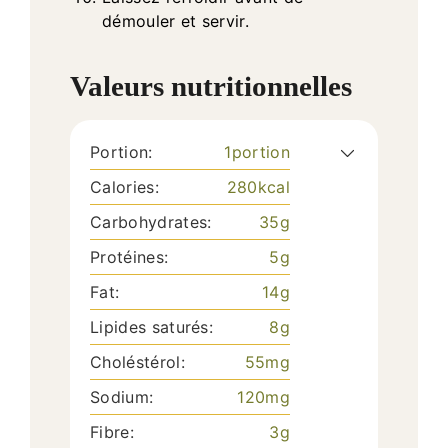
démouler et servir.
Valeurs nutritionnelles
Portion:
1
portion
Calories:
280
kcal
Carbohydrates:
35
g
Protéines:
5
g
Fat:
14
g
Lipides saturés:
8
g
Choléstérol:
55
mg
Sodium:
120
mg
Fibre:
3
g