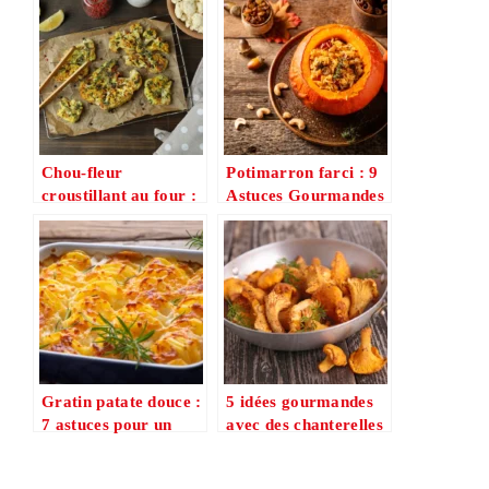
Chou-fleur
Potimarron farci : 9
croustillant au four :
Astuces Gourmandes
3 recettes simples
pour un Plat
(épices, parmesan,
Incroyablement
curry)
Fondant
Gratin patate douce :
5 idées gourmandes
7 astuces pour un
avec des chanterelles
gratin inratable et
: crème, pâtes, poêlée
ultra gourmand